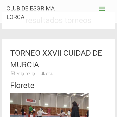
Saltar
CLUB DE ESGRIMA
al
contenido
LORCA
resultados torneos
TORNEO XXVII CUIDAD DE
MURCIA
2019-07-19
CEL
Florete