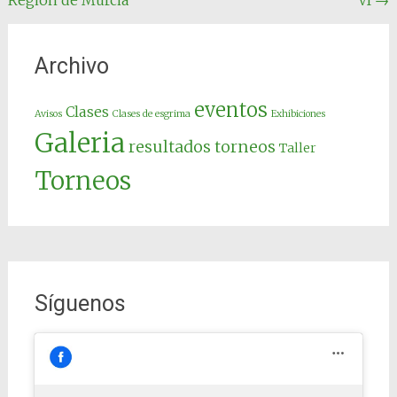
Región de Murcia
VI
→
entradas
Archivo
eventos
Clases
Avisos
Clases de esgrima
Exhibiciones
Galeria
resultados torneos
Taller
Torneos
Síguenos