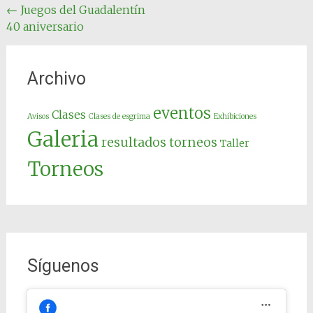
Navegación
←
Juegos del Guadalentín
40 aniversario
de
entradas
Archivo
eventos
Clases
Avisos
Clases de esgrima
Exhibiciones
Galeria
resultados torneos
Taller
Torneos
Síguenos